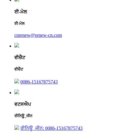
ਈ-ਮੇਲ
ਈ-ਮੇਲ
cnrenew@renew-cn.com
ਵੀਚੈਟ
ਵੀਚੈਟ
0086-15167875743
ਵਟਸਐਪ
ਰੀਨਿਊ_ਜੀਨ
ਰੀਨਿਊ_ਜੀਨ: 0086-15167875743